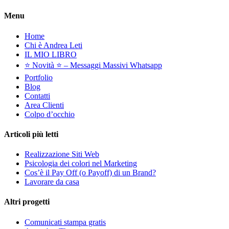
Menu
Home
Chi è Andrea Leti
IL MIO LIBRO
⭐️ Novità ⭐️ – Messaggi Massivi Whatsapp
Portfolio
Blog
Contatti
Area Clienti
Colpo d’occhio
Articoli più letti
Realizzazione Siti Web
Psicologia dei colori nel Marketing
Cos’è il Pay Off (o Payoff) di un Brand?
Lavorare da casa
Altri progetti
Comunicati stampa gratis