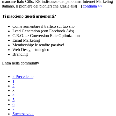
mancare Italo Cillo, RE indiscusso del panorama Internet Marketing
italiano, il pioniere dei pionieri che grazie alla[...]
continua >>
Ti piacciono questi argomenti?
Come aumentare il traffico sul tuo sito
Lead Generation (con Facebook Ads)
C.R.O. -> Conversion Rate Optimization
Email Marketing
Membership: le rendite passive!
Web Design strategico
Branding
Entra nella community
« Precedente
1
2
3
4
5
6
7
Successivo »