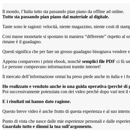
Il mondo, l’Italia tutto sta passando pian piano da offline ad online.
Tutto sta passando pian piano dal materiale al digitale.
Tante sono le ragioni: velocità, niente magazzino, niente costi di stam
Cosi masse monetarie si spostano in maniera “differente” rispetto al so
rimane è il guadagno.
Questi significa che per fare un grosso guadagno bisognava vendere 
Appena comparvero i primi ebook, nonchè
semplici file PDF
ci fù u
Le persone compravano informazioni tramite internet!
Il mercato dell’informazione ormai ha preso piede anche in italia e i for
Ho realizzato e venduto anche io una guida operativa (perchè di g
Poi successivamente potenziata con dei video perchè dopo vari test il s
E i risultati mi hanno dato ragione.
Questo breve video è anche frutto di questa esperienza e al suo intern
Punto di vista che nasce dalle mie esperienze personali e dalle esperienz
Guardalo tutto e dimmi la tua sull’argomento.