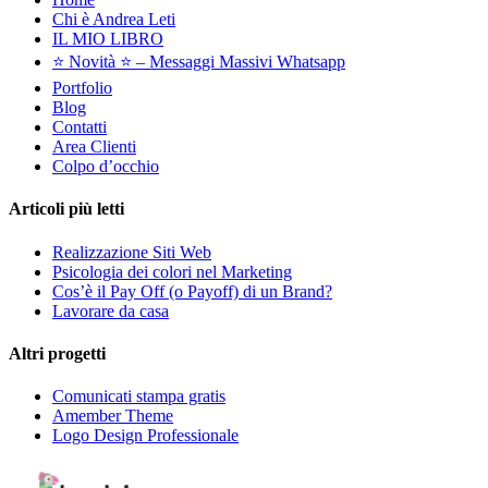
Chi è Andrea Leti
IL MIO LIBRO
⭐️ Novità ⭐️ – Messaggi Massivi Whatsapp
Portfolio
Blog
Contatti
Area Clienti
Colpo d’occhio
Articoli più letti
Realizzazione Siti Web
Psicologia dei colori nel Marketing
Cos’è il Pay Off (o Payoff) di un Brand?
Lavorare da casa
Altri progetti
Comunicati stampa gratis
Amember Theme
Logo Design Professionale