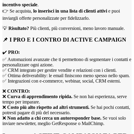
incentivo speciale
.
👉 Se acquista,
lo inserisci in una lista di clienti attivi
e puoi
inviargli offerte personalizzate per fidelizzarlo.
💡
Risultato?
Più clienti, più conversioni, meno lavoro manuale.
📌 I PRO E I CONTRO DI ACTIVE CAMPAIGN
✔️
PRO:
✅ Automazioni avanzate che ti permettono di segmentare i contatti e
personalizzare ogni azione.
✅ CRM integrato per gestire vendite e relazioni con i clienti.
✅ Ottima deliverability: le email finiscono meno spesso nello spam.
✅ Integrazioni con e-commerce, webinar, social, CRM esterni.
❌
CONTRO:
❌
Curva di apprendimento ripida.
Se non hai esperienza, serve
tempo per imparare.
❌
Costo più alto rispetto ad altri strumenti.
Se hai pochi contatti,
potresti pagare di più del necessario.
❌
Non adatto a chi cerca un autoresponder base.
Se vuoi solo
inviare newsletter, meglio GetResponse o MailChimp.