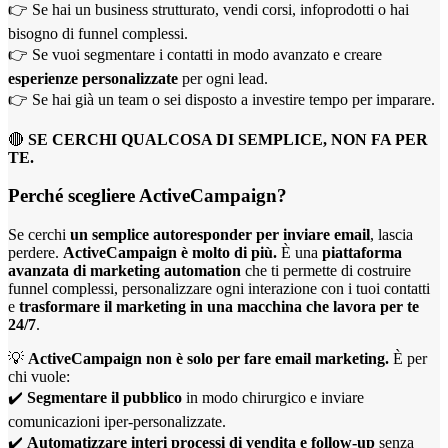
👉 Se hai un business strutturato, vendi corsi, infoprodotti o hai
bisogno di funnel complessi.
👉 Se vuoi segmentare i contatti in modo avanzato e creare
esperienze personalizzate
per ogni lead.
👉 Se hai già un team o sei disposto a investire tempo per imparare.
🔴
SE CERCHI QUALCOSA DI SEMPLICE, NON FA PER
TE.
Perché scegliere ActiveCampaign?
Se cerchi
un semplice autoresponder per inviare email
, lascia
perdere.
ActiveCampaign è molto di più.
È una
piattaforma
avanzata di marketing automation
che ti permette di costruire
funnel complessi, personalizzare ogni interazione con i tuoi contatti
e
trasformare il marketing in una macchina che lavora per te
24/7
.
💡
ActiveCampaign non è solo per fare email marketing.
È per
chi vuole:
✔️
Segmentare il pubblico
in modo chirurgico e inviare
comunicazioni iper-personalizzate.
✔️
Automatizzare interi processi di vendita e follow-up
senza