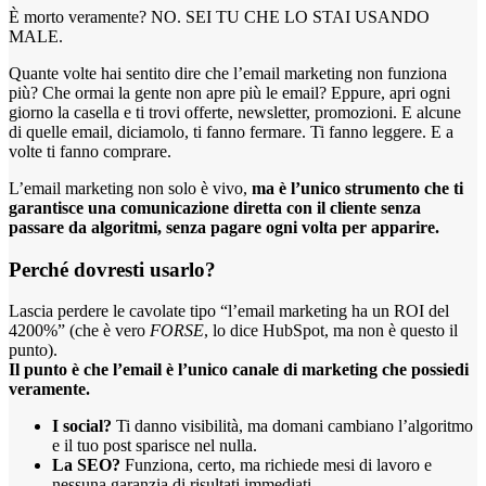
È morto veramente? NO. SEI TU CHE LO STAI USANDO
MALE.
Quante volte hai sentito dire che l’email marketing non funziona
più? Che ormai la gente non apre più le email? Eppure, apri ogni
giorno la casella e ti trovi offerte, newsletter, promozioni. E alcune
di quelle email, diciamolo, ti fanno fermare. Ti fanno leggere. E a
volte ti fanno comprare.
L’email marketing non solo è vivo,
ma è l’unico strumento che ti
garantisce una comunicazione diretta con il cliente senza
passare da algoritmi, senza pagare ogni volta per apparire.
Perché dovresti usarlo?
Lascia perdere le cavolate tipo “l’email marketing ha un ROI del
4200%” (che è vero
FORSE
, lo dice HubSpot, ma non è questo il
punto).
Il punto è che l’email è l’unico canale di marketing che possiedi
veramente.
I social?
Ti danno visibilità, ma domani cambiano l’algoritmo
e il tuo post sparisce nel nulla.
La SEO?
Funziona, certo, ma richiede mesi di lavoro e
nessuna garanzia di risultati immediati.