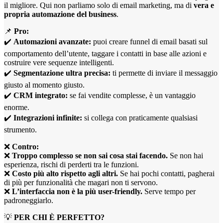
il migliore. Qui non parliamo solo di email marketing, ma di
vera e
propria automazione del business
.
📌
Pro:
✔️
Automazioni avanzate:
puoi creare funnel di email basati sul
comportamento dell’utente, taggare i contatti in base alle azioni e
costruire vere sequenze intelligenti.
✔️
Segmentazione ultra precisa:
ti permette di inviare il messaggio
giusto al momento giusto.
✔️
CRM integrato:
se fai vendite complesse, è un vantaggio
enorme.
✔️
Integrazioni infinite:
si collega con praticamente qualsiasi
strumento.
❌
Contro:
❌
Troppo complesso se non sai cosa stai facendo.
Se non hai
esperienza, rischi di perderti tra le funzioni.
❌
Costo più alto rispetto agli altri.
Se hai pochi contatti, pagherai
di più per funzionalità che magari non ti servono.
❌
L’interfaccia non è la più user-friendly.
Serve tempo per
padroneggiarlo.
💡
PER CHI È PERFETTO?