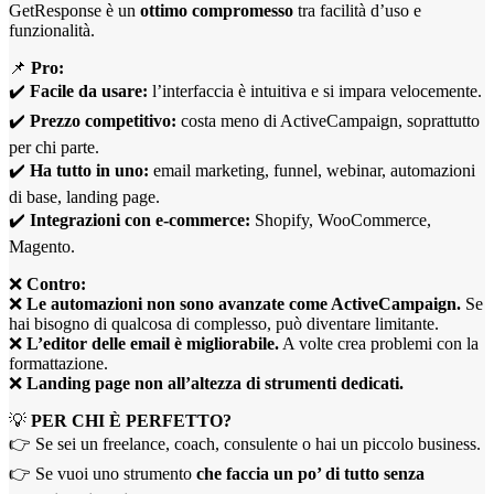
GetResponse è un
ottimo compromesso
tra facilità d’uso e
funzionalità.
📌
Pro:
✔️
Facile da usare:
l’interfaccia è intuitiva e si impara velocemente.
✔️
Prezzo competitivo:
costa meno di ActiveCampaign, soprattutto
per chi parte.
✔️
Ha tutto in uno:
email marketing, funnel, webinar, automazioni
di base, landing page.
✔️
Integrazioni con e-commerce:
Shopify, WooCommerce,
Magento.
❌
Contro:
❌
Le automazioni non sono avanzate come ActiveCampaign.
Se
hai bisogno di qualcosa di complesso, può diventare limitante.
❌
L’editor delle email è migliorabile.
A volte crea problemi con la
formattazione.
❌
Landing page non all’altezza di strumenti dedicati.
💡
PER CHI È PERFETTO?
👉 Se sei un freelance, coach, consulente o hai un piccolo business.
👉 Se vuoi uno strumento
che faccia un po’ di tutto senza