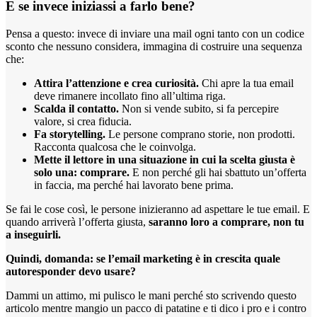
E se invece iniziassi a farlo bene?
Pensa a questo: invece di inviare una mail ogni tanto con un codice
sconto che nessuno considera, immagina di costruire una sequenza
che:
Attira l’attenzione e crea curiosità.
Chi apre la tua email
deve rimanere incollato fino all’ultima riga.
Scalda il contatto.
Non si vende subito, si fa percepire
valore, si crea fiducia.
Fa storytelling.
Le persone comprano storie, non prodotti.
Racconta qualcosa che le coinvolga.
Mette il lettore in una situazione in cui la scelta giusta è
solo una: comprare.
E non perché gli hai sbattuto un’offerta
in faccia, ma perché hai lavorato bene prima.
Se fai le cose così, le persone inizieranno ad aspettare le tue email. E
quando arriverà l’offerta giusta,
saranno loro a comprare, non tu
a inseguirli.
Quindi, domanda: se l’email marketing è in crescita quale
autoresponder devo usare?
Dammi un attimo, mi pulisco le mani perché sto scrivendo questo
articolo mentre mangio un pacco di patatine e ti dico i pro e i contro