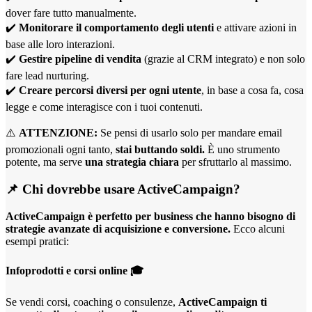
dover fare tutto manualmente.
✔️
Monitorare il comportamento degli utenti
e attivare azioni in
base alle loro interazioni.
✔️
Gestire pipeline di vendita
(grazie al CRM integrato) e non solo
fare lead nurturing.
✔️
Creare percorsi diversi per ogni utente
, in base a cosa fa, cosa
legge e come interagisce con i tuoi contenuti.
⚠️
ATTENZIONE:
Se pensi di usarlo solo per mandare email
promozionali ogni tanto,
stai buttando soldi.
È uno strumento
potente, ma serve
una strategia chiara
per sfruttarlo al massimo.
📌 Chi dovrebbe usare ActiveCampaign?
ActiveCampaign è perfetto per business che hanno bisogno di
strategie avanzate di acquisizione e conversione.
Ecco alcuni
esempi pratici:
Infoprodotti e corsi online
🎓
Se vendi corsi, coaching o consulenze,
ActiveCampaign ti