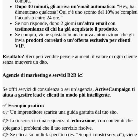
compra.
Dopo 30 minuti, gli arriva un’email automatica:
“Hey, hai
dimenticato qualcosa! Qui c’è uno sconto del 10% se completi
l’acquisto entro 24 ore.”
Se non risponde, dopo 2 giorni
un’altra email con
testimonianze di chi ha già acquistato il prodotto
.
Se compra, viene spostato in una nuova automazione che gli
invia
prodotti correlati o un’offerta esclusiva per clienti
VIP
.
Risultato?
Recuperi vendite perse e aumenti il valore di ogni cliente
senza muovere un dito.
Agenzie di marketing e servizi B2B
📈
Se offri servizi di consulenza o sei un’agenzia,
ActiveCampaign ti
aiuta a gestire lead e clienti in modo più intelligente
.
✅
Esempio pratico:
👉 Un imprenditore scarica una guida gratuita dal tuo sito.
👉 Lo inserisci in una sequenza di
educazione
, con contenuti che
spiegano i problemi che il tuo servizio risolve.
👉 Se clicca su un link specifico (es. “Scopri i nostri servizi”), viene