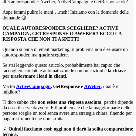
di 3 autoresponder: Aweber, ActiveCampaign e GetResponse ok?
Aspe fammi pulire le mani….meh! Iniziamo con la domanda delle
domande 😉
QUALE AUTORESPONDER SCEGLIERE? ACTIVE
CAMPAIGN, GETRESPONSE O AWEBER? ECCO LA
RISPOSTA CHE NON TI ASPETTI
Quando si parla di email marketing, il problema non è
se
usare un
autoresponder, ma
quale
scegliere.
Se stai leggendo questo articolo, probabilmente hai capito che
raccogliere contatti e automatizzare le comunicazioni è
la chiave
per trasformare i lead in clienti
.
Ma tra
ActiveCampaign
, GetResponse e
AWeber
, qual è il
migliore?
Ti dico subito che
non esiste una risposta assoluta
, perché dipende
da cosa ti serve davvero. E il problema è che la maggior parte delle
persone sceglie un tool senza avere una strategia chiara, finendo per
pagare strumenti che non sfrutta.
💡
Quindi facciamo così: oggi non ti darò la solita comparazione
tecnica.