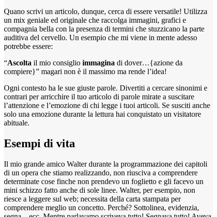
Quano scrivi un articolo, dunque, cerca di essere versatile! Utilizza
un mix geniale ed originale che raccolga immagini, grafici e
compagnia bella con la presenza di termini che stuzzicano la parte
auditiva del cervello. Un esempio che mi viene in mente adesso
potrebbe essere:
“
Ascolta
il mio consiglio
immagina
di dover…{azione da
compiere}” magari non è il massimo ma rende l’idea!
Ogni contesto ha le sue giuste parole. Divertiti a cercare sinonimi e
contrari per arricchire il tuo articolo di parole mirate a suscitare
l’attenzione e l’emozione di chi legge i tuoi articoli. Se susciti anche
solo una emozione durante la lettura hai conquistato un visitatore
abituale.
Esempi di vita
Il mio grande amico Walter durante la programmazione dei capitoli
di un opera che stiamo realizzando, non riusciva a comprendere
determinate cose finche non prendevo un foglietto e gli facevo un
mini schizzo fatto anche di sole linee. Walter, per esempio, non
riesce a leggere sul web; necessita della carta stampata per
comprendere meglio un concetto. Perché? Sottolinea, evidenzia,
segna…ecc. Mentre parlavamo scriveva tutto! Segnava tutto! Aveva