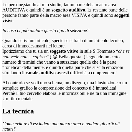
Le persone,stando al mio studio, fanno parte della macro area
AUDITIVA e quindi è un
soggetto auditivo
, la restante parte delle
persone fanno parte della macro area VISIVA e quindi sono
soggetti
visivi
.
In cosa ci può aiutare questo tipo di selezione?
Quando scrivi un articolo, specie se si tratta di un articolo tecnico,
cerca di immedesimarti nel lettore.
Ipotizziamo che tu sia un
soggetto visivo
in stile S.Tommaso “
che se
non vede non….capisce
” ( 😀 Bella questa..) leggendo un certo
numero di termini che vanno a stuzzicare quella che è la parte
“fonetica” della mente, e quindi quella parte che suscita emozioni
sfruttando il
canale auditivo
avresti difficoltà a comprendere!
Al contrario se vedi uno schema, un disegno, una illustrazione o un
semplice grafico la comprensione del concetto ti è immediata!
Perchè il tuo cervello elabora le informazioni e ne fa una immagine.
Un film mentale.
La tecnica
Come evitare di escludere una macro area e rendere gli articoli
neutri?